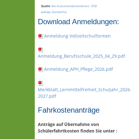
Quelle
:
Von Kultusministerkonferenz - DSD
weblap, Gemeinfrei,
Download Anmeldungen:
Anmeldung Vollzeitschulformen
Anmeldung_Berufsschule_2025_04_29.pdf
Anmeldung_APH_Pflege_2026.pdf
Merkblatt_Lernmittelfreiheit_Schuljahr_2026-
2027.pdf
Fahrkostenanträge
Anträge auf Übernahme von
Schülerfahrtkosten finden Sie unter :